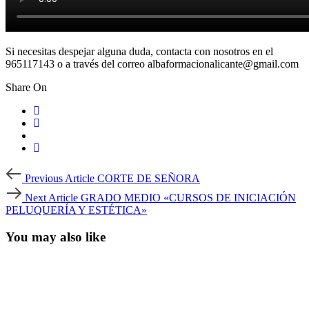
Si necesitas despejar alguna duda, contacta con nosotros en el
965117143 o a través del correo albaformacionalicante@gmail.com
Share On
Post
Previous
Previous Article
CORTE DE SEÑORA
Article
navigation
Next
Next Article
GRADO MEDIO «CURSOS DE INICIACIÓN
Article
PELUQUERÍA Y ESTÉTICA»
You may also like