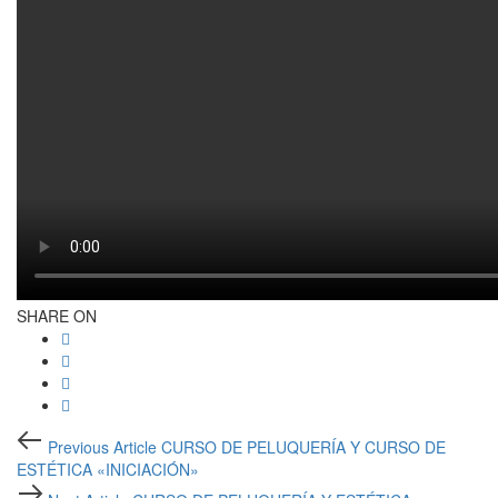
SHARE ON
Post
Previous
Previous Article
CURSO DE PELUQUERÍA Y CURSO DE
Article
navigation
ESTÉTICA «INICIACIÓN»
Next