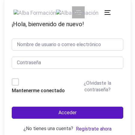
Skip
Skip
links
to
Toggle
primary
¡Hola, bienvenido de nuevo!
navigation
navigation
Skip
to
content
¿Olvidaste la
contraseña?
Mantenerme conectado
Acceder
¿No tienes una cuenta?
Regístrate ahora