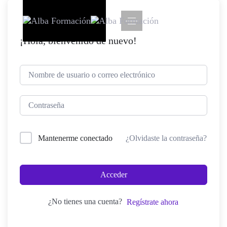
Skip
Skip
links
to
Toggle
primary
navigation
¡Hola, bienvenido de nuevo!
navigation
Skip
to
content
¿Olvidaste la contraseña?
Mantenerme conectado
Acceder
¿No tienes una cuenta?
Regístrate ahora