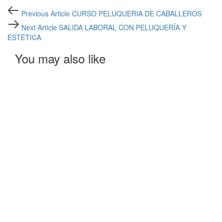
Post
Previous
Previous Article
CURSO PELUQUERIA DE CABALLEROS
Article
navigation
Next
Next Article
SALIDA LABORAL CON PELUQUERÍA Y
Article
ESTÉTICA
You may also like