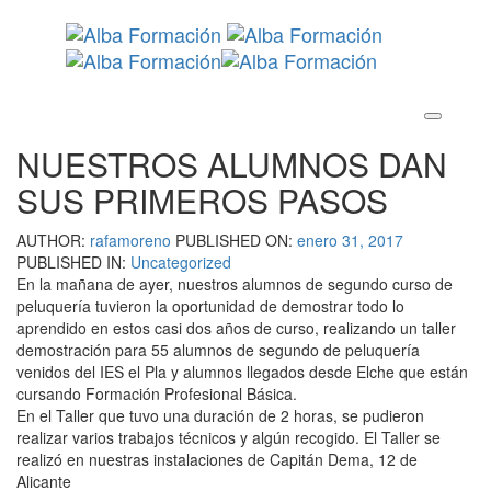
Skip
Skip
links
to
primary
navigation
Toggle
Skip
navigation
to
content
NUESTROS ALUMNOS DAN
SUS PRIMEROS PASOS
AUTHOR:
rafamoreno
PUBLISHED ON:
enero 31, 2017
PUBLISHED IN:
Uncategorized
En la mañana de ayer, nuestros alumnos de segundo curso de
peluquería tuvieron la oportunidad de demostrar todo lo
aprendido en estos casi dos años de curso, realizando un taller
demostración para 55 alumnos de segundo de peluquería
venidos del IES el Pla y alumnos llegados desde Elche que están
cursando Formación Profesional Básica.
En el Taller que tuvo una duración de 2 horas, se pudieron
realizar varios trabajos técnicos y algún recogido. El Taller se
realizó en nuestras instalaciones de Capitán Dema, 12 de
Alicante